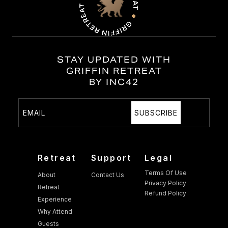
STAY UPDATED WITH
GRIFFIN RETREAT
BY INC42
Email
Retreat
Support
Legal
Terms Of Use
About
Contact Us
Privacy Policy
Retreat
Refund Policy
Experience
Why Attend
Guests