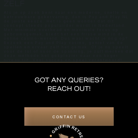
ZELF
Als je op zoek bent naar een moderne, snelle en
betrouwbare gokervaring, dan is Pay and Play NL
de juiste keuze. Het is geen wonder dat dit
concept steeds populairder wordt in Nederland.
Met minimale overhead en maximale focus op
gebruiksgemak, biedt het een frisse wind in de
online casino-wereld. Dus waar wacht je nog op?
Bezoek een Pay and Play casino, geniet van de
spellen en ervaar zelf het gemak. Of je nu speelt
voor de lol of voor de spanning, je zult merken dat
deze methode het gokplezier naar een hoger
niveau tilt. Veel succes en speel verantwoord!
GOT ANY QUERIES?
REACH OUT!
CONTACT US