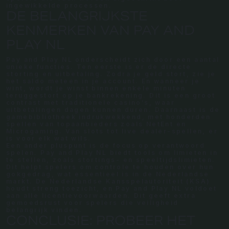
ingewikkelde processen.
DE BELANGRIJKSTE
KENMERKEN VAN PAY AND
PLAY NL
Pay and Play NL onderscheidt zich door een aantal
unieke functies. Ten eerste is er de directe
storting en uitbetaling. Zodra je geld stort, zie je
het saldo meteen in je account. En wanneer je
wint, wordt je winst binnen enkele minuten
teruggestort op je bankrekening. Dit is een groot
contrast met traditionele casino’s, waar
uitbetalingen dagen kunnen duren. Daarnaast is de
gamebibliotheek indrukwekkend, met honderden
spellen van topaanbieders zoals NetEnt en
Microgaming. Van slots tot live dealer-spellen, er
is voor elk wat wils.
Een ander pluspunt is de focus op verantwoord
spelen. Pay and Play NL biedt tools om limieten in
te stellen, zoals stortings- en speeltijdslimieten.
Dit helpt spelers om controle te houden over hun
gokgedrag, wat essentieel is in de Nederlandse
markt. De Nederlandse Kansspelautoriteit (KSA)
houdt streng toezicht, en Pay and Play NL voldoet
aan alle licentievoorwaarden. Dit geeft extra
gemoedsrust voor spelers die veiligheid
belangrijk vinden.
CONCLUSIE: PROBEER HET