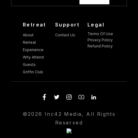
Retreat
Support
Legal
Terms Of Use
About
Contact Us
Privacy Policy
Retreat
Refund Policy
Experience
Why Attend
Guests
Griffin Club
©️2026 Inc42 Media, All Rights
Reserved