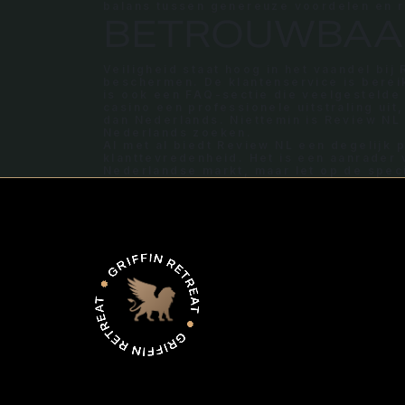
balans tussen genereuze voordelen en r
BETROUWBAAR
Veiligheid staat hoog in het vaandel bi
beschermen. De klantenservice is bereik
is ook een FAQ-sectie die veelgestelde
casino een professionele uitstraling uit
dan Nederlands. Niettemin is Review NL 
Nederlands zoeken.
Al met al biedt Review NL een degelijk 
klanttevredenheid. Het is een aanrader 
Nederlandse markt, maar let op de speci