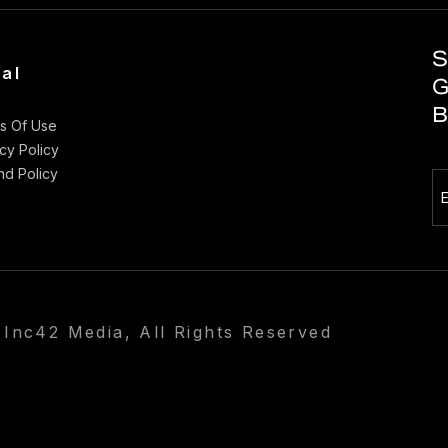
al
G
B
s Of Use
cy Policy
nd Policy
E
 Inc42 Media, All Rights Reserved