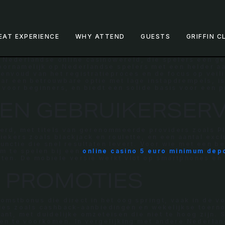
EAT EXPERIENCE
WHY ATTEND
GUESTS
GRIFFIN C
L 2026
UDAIPUR
3-5 APRIL 2026
UDAIPUR
Nederlandse online casinowereld, die spelers een ge
 voornamelijk op Nederlandse spelers met een helder aa
 eenvoud van het registratieproces en de focus op veil
ar een betrouwbare optie met lage instapdrempels, is 
s voor beginners, en biedt een solide basis voor een 
EN GEBRUIKERSER
eerd, met titels van gerenommeerde providers zoals P
ekers zoals blackjack en roulette, en een aantal exclus
nctie die snel resultaten levert. Voor wie met een be
om te spelen bij een
online casino 5 euro minimum dep
ten. De mobiele versie werkt vlot op smartphones en ta
 PROMOTIES
omstbonus die direct in het oog springt, vaak in de v
ies zoals cashback-aanbiedingen en wekelijkse toernoo
ant, met duidelijke omzeteisen die niet te hoog zijn. 
gen te voorkomen. In vergelijking met andere Nederla