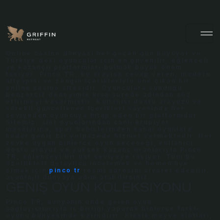
3-5 APRIL 2026
UDAIPUR
3-5 APRIL 2026
UDAIPUR
Online casino dünyası her geçen gün büyüyor ve
Türkiye’deki oyuncular için en güvenilir, eğlenceli
ve kazançlı platformları bulmak büyük önem
taşıyor. Pinco TR, bu arayışa cevap veren, modern
altyapısı ve zengin içerikleriyle öne çıkan bir
online casino sitesidir. Oyunculara sunduğu
benzersiz deneyimle kısa sürede adından söz
ettirmeyi başarmıştır. Kullanıcı dostu arayüzü ve
sürekli güncellenen içerikleri sayesinde her
seviyeden oyuncuya hitap eden bir platformdur.
Sitemiz, slot oyunlarından canlı krupiyer
masalarına, spor bahislerinden sanal oyunlara
kadar geniş bir yelpazede hizmet vermektedir. Her
zevke uygun binlerce oyun seçeneği, kullanıcı
dostu arayüz ve yüksek kazanç oranlarıyla Pinco
TR, eğlenceyi bir üst seviyeye taşıyor. Tüm bu
özellikleri detaylıca incelemek ve hemen üye
olmak için
pinco tr
resmi adresini ziyaret edebilir,
avantajlı dünyaya adım atabilirsiniz.
GENIŞ OYUN KOLEKSIYONU
Pinco TR, dünyanın önde gelen oyun
sağlayıcılarıyla iş birliği yaparak binlerce farklı
oyunu bünyesinde barındırır. Klasik meyve slotları,