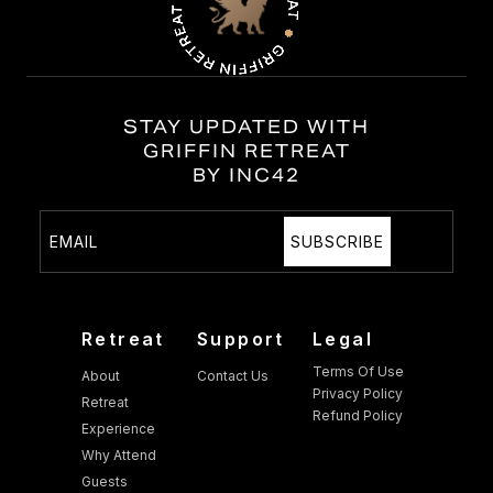
STAY UPDATED WITH
GRIFFIN RETREAT
BY INC42
Email
Retreat
Support
Legal
Terms Of Use
About
Contact Us
Privacy Policy
Retreat
Refund Policy
Experience
Why Attend
Guests