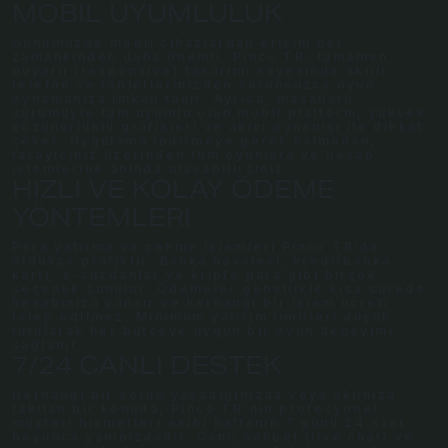
MOBIL UYUMLULUK
Günümüzde mobil cihazlardan erişim her
zamankinden daha önemli. Pinco TR, tamamen
duyarlı (responsive) tasarımı sayesinde akıllı
telefon ve tabletlerinizden sorunsuzca oyun
oynamanıza imkan tanır. Ayrıca, masaüstü
sürümüyle tam uyumlu olan mobil platform, yüksek
çözünürlüklü grafikleri ve akıcı oynanışı ile dikkat
çeker. Uygulama indirmeye gerek kalmadan,
tarayıcınız üzerinden tüm oyunlara ve hesap
işlemlerine anında ulaşabilirsiniz.
HIZLI VE KOLAY ÖDEME
YÖNTEMLERI
Para yatırma ve çekme işlemleri Pinco TR’de
oldukça pratiktir. Banka havalesi, kredi/banka
kartı, e-cüzdanlar ve kripto para gibi birçok
seçenek sunulur. Ödemeler genellikle kısa sürede
hesabınıza yansır ve herhangi bir işlem ücreti
talep edilmez. Minimum yatırım limitleri düşük
tutularak her bütçeye uygun bir oyun deneyimi
sağlanır.
7/24 CANLI DESTEK
Herhangi bir sorun yaşadığınızda veya aklınıza
takılan bir konuda, Pinco TR’nin profesyonel
müşteri hizmetleri ekibi haftanın 7 günü 24 saat
boyunca yanınızdadır. Canlı sohbet (live chat) ve