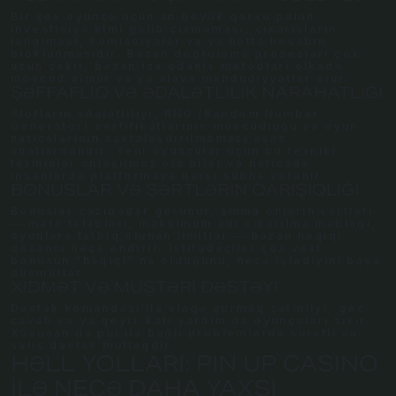
Bir çox oyunçu üçün ən böyük qorxu pulun
investisiya kimi gəlib çıxmaması, çıxarışların
ləngiməsi, komissiyalar və ya hətta hesabın
bloklanmasıdır. Bəzən doğrulama prosesləri çox
uzun çəkir, bəzən isə ödəniş metodları ölkədə
mövcud olmur və ya əlavə məhdudiyyətlər olur.
ŞƏFFAFLIQ VƏ ƏDALƏTLILIK NARAHATLIĞI
Slotların ədalətliliyi, RNG (Random Number
Generator) sertifikatlarının mövcudluğu və oyun
nəticələrinin saxtalaşdırılmaması əsas
suallardandır. Yeni oyunçular üçün bu texniki
terminlər anlaşılmaz ola bilər və nəticədə
insanlarda platformaya qarşı şübhə yaranır.
BONUSLAR VƏ ŞƏRTLƏRIN QARIŞIQLIĞI
Bonuslar cazibədar görünür, amma onların şərtləri
— mərc tələbləri, maksimum adi çıxarılma məbləği,
oyunlara tətbiq olunan limitlər — bəzən həqiqi
qazancı heçə endirir. İstifadəçilər çox vaxt
bonusun “həqiqi” nə olduğunu, necə işlədiyini başa
düşmürlər.
XIDMƏT VƏ MÜŞTƏRI DƏSTƏYI
Dəstək komandası ilə əlaqə qurmaq çətinliyi, gec
cavab və ya qeyri-kafi yardım da oyunçuları sıxır.
Xüsusən də pul ilə bağlı problemlərdə sürətli və
səlis dəstək mütləqdir.
HƏLL YOLLARI: PIN UP CASINO
İLƏ NECƏ DAHA YAXŞI