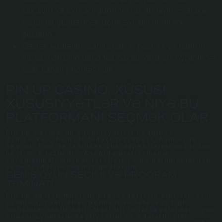
saxlayın və eyni sorğunu təkrar etməyin — əlavə
məlumat göndərmək üçün əvvəlki nömrəni
göstərin.
Dəstək vasitələri: canlı chat, e-poçt və ya telefon
varsa, hansının daha tez cavab verdiyini öyrənin və
əsas kanalı prioritet edin.
PIN UP CASINO: XÜSUSI
XÜSUSIYYƏTLƏR VƏ NIYƏ BU
PLATFORMANI SEÇMƏK OLAR
Pin up Casino-un xüsusiyyətləri haqqında
danışarkən, həm istifadəçi təcrübəsi, həm oyun
seçimi, həm də təhlükəsizlik aspektlərini nəzərdən
keçirmək lazımdır. Aşağıda platformanın
vurğulanmalı müsbət tərəfləri və bu üstünlüklərdən
necə faydalanacağınız göstərilib.
GENIŞ OYUN SEÇIMI VƏ PROQRAM
TƏMINATI
Pin up adətən müxtəlif provayderlərin slotları, stol
oyunları, canlı diler bölməsi və lotereya tipli
məhsullar təklif edir. Müxtəlif tədarükçülərdən oyun
olması oyunların keyfiyyətini və ədalətliliyini