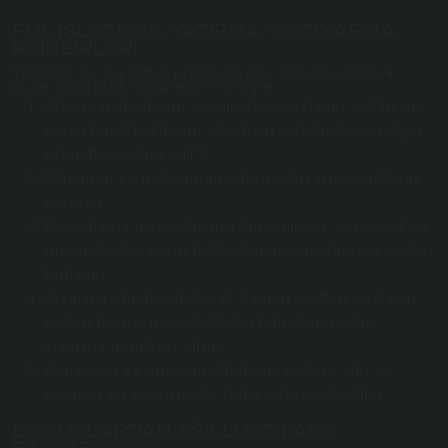
PUL IŞLƏTMƏK: YATIRMA VƏ ÇIXARMA
PRINSIPLƏRI
Yatırma və çıxarma proseslərini sadələşdirmək
üçün aşağıdakı addımları izləyin:
Ödəniş metodlarını əvvəlcədən yoxlayın — Pin up
hansı bank kartlarını, elektron cüzdanları və digər
xidmətləri qəbul edir?
Minimum və maksimum yatırma/çıxarma limitlərini
öyrənin.
Doğrulama prosedurunu tamamlayın: şəxsiyyət və
ünvan təsdiqi üçün tələb olunan sənədləri əvvəldən
toplayın.
Çıxarma etmək istədiyiniz zaman şərtləri yoxlayın:
bəzən bonus mərc tələbləri həll olunmadan
çıxarma mümkün olmur.
Komissiya və emal müddətlərini nəzərə alın —
beynəlxalq köçürmələr daha uzun çəkə bilər.
BONUSLARDAN AĞILLI ISTIFADƏ