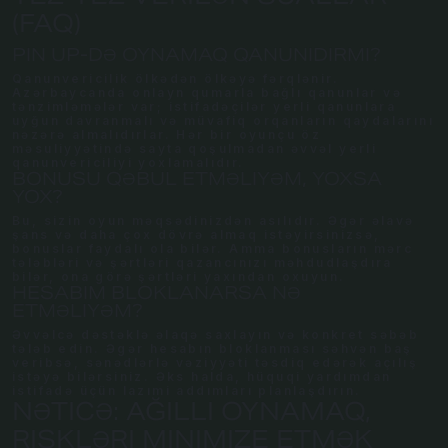
(FAQ)
PIN UP-DƏ OYNAMAQ QANUNIDIRMI?
Qanunvericilik ölkədən ölkəyə fərqlənir.
Azərbaycanda onlayn qumarla bağlı qanunlar və
tənzimləmələr var; istifadəçilər yerli qanunlara
uyğun davranmalı və müvafiq orqanların qaydalarını
nəzərə almalıdırlar. Hər bir oyunçu öz
məsuliyyətində sayta qoşulmadan əvvəl yerli
qanunvericiliyi yoxlamalıdır.
BONUSU QƏBUL ETMƏLIYƏM, YOXSA
YOX?
Bu, sizin oyun məqsədinizdən asılıdır. Əgər əlavə
şans və daha çox dövrə almaq istəyirsinizsə,
bonuslar faydalı ola bilər. Amma bonusların mərc
tələbləri və şərtləri qazancınızı məhdudlaşdıra
bilər, ona görə şərtləri yaxından oxuyun.
HESABIM BLOKLANARSA NƏ
ETMƏLIYƏM?
Əvvəlcə dəstəklə əlaqə saxlayın və konkret səbəb
tələb edin. Əgər hesabın bloklanması səhvən baş
veribsə, sənədlərlə vəziyyəti təsdiq edərək açılış
istəyə bilərsiniz. Əks halda, hüquqi yardımdan
istifadə üçün lazımi addımları planlaşdırın.
NƏTICƏ: AĞILLI OYNAMAQ,
RISKLƏRI MINIMIZE ETMƏK