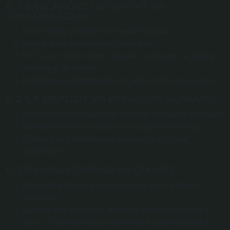
6.1 BAŞLANĞIC: QEYDIYYAT VƏ
TƏHLÜKƏSIZLIK
Rəsmi saytı yoxlayın və hesab yaradın.
Həqiqi şəxsi məlumatları daxil edin.
KYC üçün lazım olan sənədləri yükləyin və təsdiq
olunmağı gözləyin.
İki faktorlu autentifikasiyanı aktiv edin (əgər varsa).
6.2 İLK DEPOZIT VƏ BONUSUN ALINMASI
Depozit metodunu seçin və kiçik məbləğlə başlayın.
Bonus təkliflərini oxuyun və uyğun olanı seçin.
Bonus mərc tələblərinə əsasən oyun planı
hazırlayın.
6.3 OYUNUN IDARƏSI VƏ ÇIXARIŞ
Bankroll planınıza uyğun oynayın və limitləri
keçməyin.
Qazancınız müəyyən məbləği keçdiyində çıxarış
edin — hamısını yox, hissə-hissə çıxarmaq daha