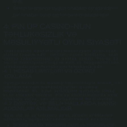
bilər.
Sistem tələblərinə uyğun cihazdan istifadə edin —
zəif cihazlar oyun performansını azalda bilər.
4. PIN UP CASINO-NUN
TƏHLÜKƏSIZLIK VƏ
MƏSULIYYƏTLI OYUN SIYASƏTI
Yaxşı kazino operatorları məsuliyyətli oyun üçün
alətlər təqdim edir: limitlər, özünü bloklama, real
vaxtda xəbərdarlıqlar və dəstək xətləri. Pin up da
bu cür funksiyaları təqdim edir və düzgün istifadə
olunduqda oyun təcrübəsini təhlükəsiz edir.
4.1 HESAB LIMITLƏRI VƏ ÖZÜNÜ
YOXLAMA
Oyunçu hesabında məbləğ limitləri təyin etmək, itki
limitləri və vaxt məhdudiyyətləri qoymaq
mümkündür. Bu, oyun asılılığının qarşısını almaq
üçün effektiv üsuldur. Pin up platformasında belə
funksiya varsa, onu aktivləşdirmək məsləhətdir.
4.2 DƏSTƏK VƏ BELƏ HALLARDA HANSI
ADDIMLAR ATILMALIDIR
Əgər siz və ya tanışınız oyun zamanı problemlə
üzləşibsə, aşağıdakı addımlar kömək edə bilər:
Birbaşa dəstək xidmətinə yazın və problemi izah