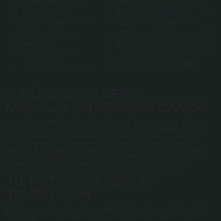
  | Ödəniş metodları      | Kartlar, e-pul kisələri, bə
  | Çıxarış sürəti        | Bir neçə saatdan 72 saata q
  | Oyun provayderləri    | Tanınmış provayderlər      
  | Mobil təcrübə         | Mobil optimizasiya və tətbi
  | Bonuslar              | Müxtəlif, şərtlər dəyişkən 
  | Dəstək xidməti        | 24/7 mövcuddur (chat, email
  | Məsuliyyətli oyun     | Funksiyalar mövcuddur      
9. HÜQUQI VƏ VERGI
MƏSƏLƏLƏRI AZƏRBAYCANDA
Azərbaycanda onlayn qumar və kazinoların hüquqi
tənzimlənməsi ölkə qanunlarına görə dəyişə bilər.
Hər zaman yerli qanunlara əməl etmək və vergi
öhdəliklərini nəzərdən keçirmək vacibdir. Bəzi
ölkələrdə xarici kazino gəlirləri üçün vergi tətbiq
olunur, bəzilərində isə fərqli yanaşma mövcuddur.
Buna görə də, böyük məbləğlər qazanıldığında
vergi və hüquqi məsləhət almaq məsləhətdir.
10. NƏTICƏ VƏ YEKUN
TÖVSIYƏLƏR
Pin up Casino Azərbaycanda etibarlı seçimlərdən
biri ola bilər, amma hər hansı onlayn kazino kimi