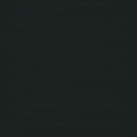
məhdudiyyətlər və minimum mərc tələbləri
çıxarışları təsir edə bilər.
Mövcud müştəri dəstəyi ilə əlaqə saxlayın — əksər
hallarda problem tez bir zamanda həll olunur.
3.3 OYUN SEÇIMI VƏ STRATEJI YANAŞMA
Slot və stolüstü oyun seçərkən aşağıdakı
məqamları nəzərə alın:
RTP göstəricisi — daha yüksək RTP olan oyunlar
uzun müddətdə daha çox qaytarış verə bilər.
Volatillik — yüksək volatillik daha böyük, amma
nadir uduşlar deməkdir; aşağı volatillik isə daha tez-
tez, amma kiçik uduşlar.
Bonus xüsusiyyətləri — pulsuz fırlanmalar,
çarpanlar və bonus turları ümumi gəliri artırır.
Demo rejimindən istifadə edin — real məbləğ risk
etmədən əvvəl oyunu sınayın.
3.4 BONUSLARI NECƏ FAYDALI ETMƏK
OLAR?
Bonuslar cazibədar olsa da, uğurla istifadə üçün