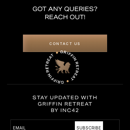
GOT ANY QUERIES?
REACH OUT!
CONTACT US
STAY UPDATED WITH
GRIFFIN RETREAT
BY INC42
Email