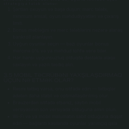
strategiya tələb olunur:
Şərtləri oxuyun və başa düşün: mərc tələbi,
minimum əmsal, oyun məhdudiyyətləri və çıxarış
limiti.
Bonus məbləğini və mərc tələblərini nəzərə alaraq
bankroll planlayın.
Uyğun oyunlar seçin — bəzi oyunlar bonus
mərcinə 0% və ya məhdud töhfə verə bilər.
Hər hansı uyğunsuzluq olduqda dəstəklə əlaqə
saxlayın və yazılı təsdiq alın.
3.5 MOBIL TƏCRÜBƏNI YAXŞILAŞDIRMAQ
ÜÇÜN NƏ ETMƏK OLAR?
Rəsmi tətbiq varsa, onu istifadə edin — tətbiqlər
adətən daha stabil və optimallaşdırılmış olur.
Brauzerdən istifadə etsəniz, saytın mobil
versiyasının son versiyada olduğuna əmin olun.
Wi-Fi və ya mobil məlumatın sabit olduğuna diqqət
edin — bağlantı kəsiləndə oyunlar yarımçıq qala