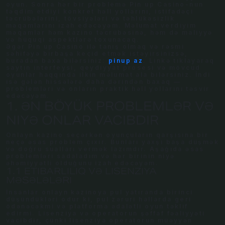
oyun. Sonra hər bir problemə Pin up Casino-nun
təqdim etdiyi konkret həll yollarını, istifadəçi
təcrübələrini, tövsiyələri və təhlükəsizlik
məqamlarını izah edəcəyəm. Məlumat verdiyim
məqamlar həm kazino təcrübəsinə, həm də maliyyə
və hüquqi aspektlərə toxunacaq.
Əgər Pin up Casino ilə tanış olmaq və rəsmi
səhifəyə birbaşa keçid etmək istəyirsinizsə,
buradan baxa bilərsiniz:
pinup az
. Linkə tıklayaraq
saytın interfeysi, qeydiyyat prosesi və mövcud
oyunlar haqqında ilkin məlumat ala bilərsiniz. İndi
isə gələn hissələrə daha dərindən baxaq —
problemləri və onların praktik həll yollarını təsvir
edəcəyəm.
1. ƏN BÖYÜK PROBLEMLƏR VƏ
NIYƏ ONLAR VACIBDIR
Onlayn kazino seçərkən oyunçuların qarşısına bir
neçə əsas problem çıxır. Bunları yaxşı başa düşmək
və doğru sualları vermək lazımdır. Aşağıda əsas
problemləri sadaladım və hər birinin niyə
əhəmiyyətli olduğunu izah edəcəyəm.
1.1 ETIBARLILIQ VƏ LISENZIYA
MƏSƏLƏLƏRI
İnsanlar onlayn kazinoya pul yatıranda birinci
düşündükləri odur ki, pul zəruri hallarda geri
ödənəcəkmi və platforma ədalətli oyun təklif
edirmi. Lisenziya və operatorun şəffaf fəaliyyəti
vacibdir, çünki lisenziya operatorun müəyyən