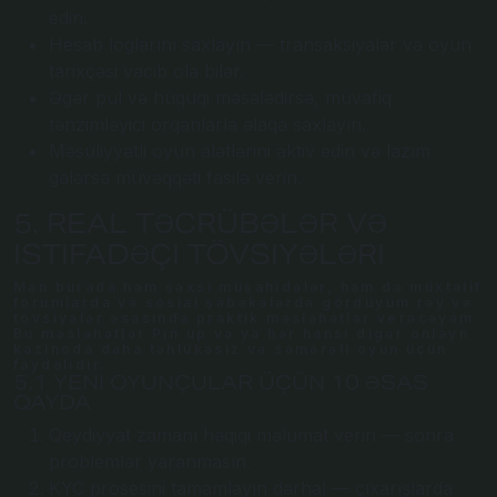
edin.
Hesab loglarını saxlayın — transaksiyalar və oyun
tarixçəsi vacib ola bilər.
Əgər pul və hüquqi məsələdirsə, müvafiq
tənzimləyici orqanlarla əlaqə saxlayın.
Məsuliyyətli oyun alətlərini aktiv edin və lazım
gələrsə müvəqqəti fasilə verin.
5. REAL TƏCRÜBƏLƏR VƏ
ISTIFADƏÇI TÖVSIYƏLƏRI
Mən burada həm şəxsi müşahidələr, həm də müxtəlif
forumlarda və sosial şəbəkələrdə gördüyüm rəy və
tövsiyələr əsasında praktik məsləhətlər verəcəyəm.
Bu məsləhətlər Pin up və ya hər hansı digər onlayn
kazinoda daha təhlükəsiz və səmərəli oyun üçün
faydalıdır.
5.1 YENI OYUNÇULAR ÜÇÜN 10 ƏSAS
QAYDA
Qeydiyyat zamanı həqiqi məlumat verin — sonra
problemlər yaranmasın.
KYC prosesini tamamlayın dərhal — çıxarışlarda